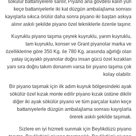
sökülür battaniyelere sarılır, Piyano ana gövdesi kalın yün
keçe battaniyelerle iki kat düzgün ambalajlama sonrası
kayışlarla sıkıca örülür daha sonra piyano iki baştan askıya
alınır askılı şekilde piyano özel tekniklerle özenle taşınır.
Kuyruklu piyano taşıma çeyrek kuyruklu, yarım kuyruklu,
tam kuyruklu, konser ve Grant piyanolar marka ve
özelliklerine göre 350 Kg. ile 780 Kg. arasında ağırlığı olan
yatay üçayaklı piyanolar doğru insan gücü özel kızakları
yanı sıra doğru takım donanım varsa bir piyano taşıma çok
kolay olabilir.
Bir piyano taşımak için ilk adım kuyruk bölgesindeki ayak
sökülür özel kızak monte edilir piyano kızak üstüne dikilir
diğer iki ayak sökülür piyano ve tüm parçalar kalın keçe
battaniyelerle düzgün ambalajlama sonrası kayışlarla
örerek askılı şekilde taşımak.
Sizlere en iyi hizmeti sunmak için Beylikdüzü piyano