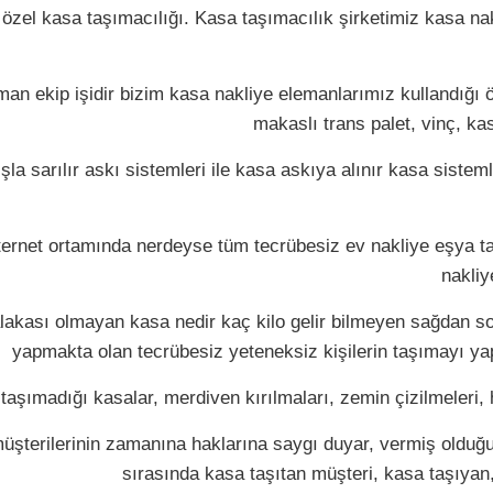
el kasa taşımacılığı. Kasa taşımacılık şirketimiz kasa nakl
man ekip işidir bizim kasa nakliye elemanlarımız kullandığı ö
makaslı trans palet, vinç, ka
a sarılır askı sistemleri ile kasa askıya alınır kasa sisteml
ternet ortamında nerdeyse tüm tecrübesiz ev nakliye eşya taş
nakliy
 alakası olmayan kasa nedir kaç kilo gelir bilmeyen sağdan sol
yapmakta olan tecrübesiz yeteneksiz kişilerin taşımayı yapa
taşımadığı kasalar, merdiven kırılmaları, zemin çizilmeleri,
üşterilerinin zamanına haklarına saygı duyar, vermiş olduğ
sırasında kasa taşıtan müşteri, kasa taşıyan, 