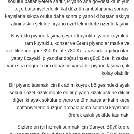
sökülür battaniyelere sarılır, Piyano ana gövdesi kalın yün
keçe battaniyelerle iki kat düzgün ambalajlama sonrası
kayışlarla sıkıca örülür daha sonra piyano iki baştan askıya
alınır askılı şekilde piyano özel tekniklerle özenle taşınır.
Kuyruklu piyano taşıma çeyrek kuyruklu, yarım kuyruklu,
tam kuyruklu, konser ve Grant piyanolar marka ve
özelliklerine göre 350 Kg. ile 780 Kg. arasında ağırlığı olan
yatay üçayaklı piyanolar doğru insan gücü özel kızakları
yanı sıra doğru takım donanım varsa bir piyano taşıma çok
kolay olabilir.
Bir piyano taşımak için ilk adım kuyruk bölgesindeki ayak
sökülür özel kızak monte edilir piyano kızak üstüne dikilir
diğer iki ayak sökülür piyano ve tüm parçalar kalın keçe
battaniyelerle düzgün ambalajlama sonrası kayışlarla
örerek askılı şekilde taşımak.
Sizlere en iyi hizmeti sunmak için Sarıyer, Büyükdere